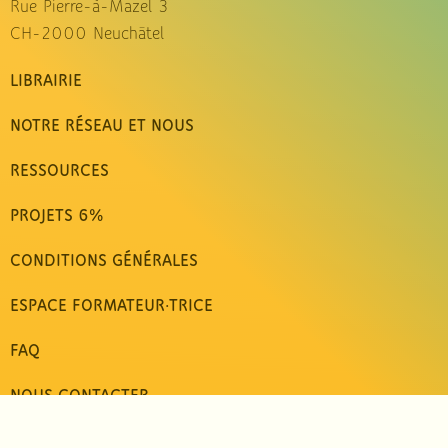
Rue Pierre-à-Mazel 3
CH-2000 Neuchâtel
LIBRAIRIE
NOTRE RÉSEAU ET NOUS
RESSOURCES
PROJETS 6%
CONDITIONS GÉNÉRALES
ESPACE FORMATEUR·TRICE
FAQ
NOUS CONTACTER
Communication NonViolente en Suisse romande | © 1998