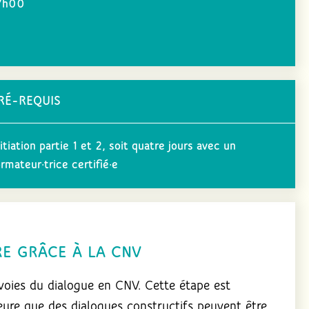
7h00
RÉ-REQUIS
itiation partie 1 et 2, soit quatre jours avec un
ormateur·trice certifié·e
RE GRÂCE À LA CNV
oies du dialogue en CNV. Cette étape est
ieure que des dialogues constructifs peuvent être