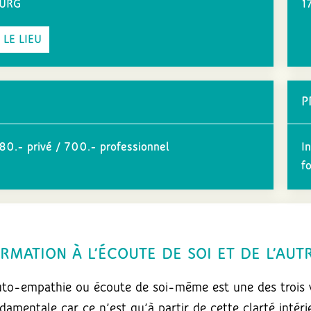
OURG
1
 LE LIEU
P
0.- privé / 700.- professionnel
In
f
RMATION À L’ÉCOUTE DE SOI ET DE L’AUT
uto-empathie ou écoute de soi-même est une des trois v
damentale car ce n’est qu’à partir de cette clarté intér