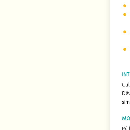
IN
Cul
Dév
sim
MO
Péd