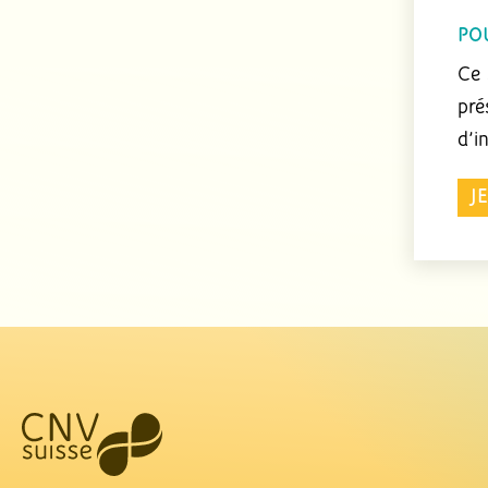
PO
Ce 
pré
d’i
J