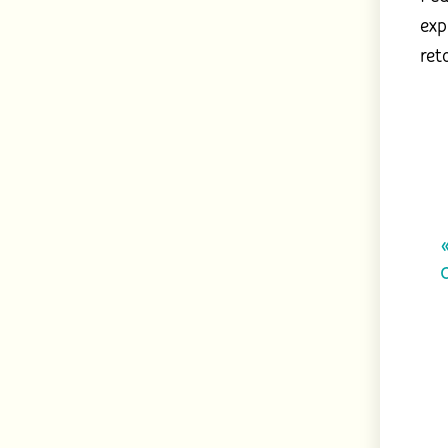
exp
ret