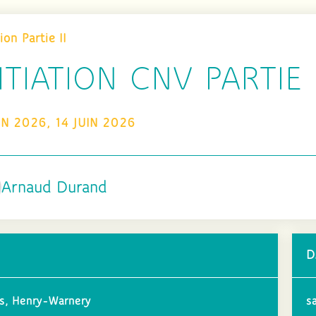
tion Partie II
ITIATION CNV PARTIE
IN 2026, 14 JUIN 2026
Arnaud Durand
D
s, Henry-Warnery
s