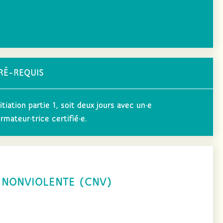
RÉ-REQUIS
itiation partie 1, soit deux jours avec un·e
rmateur·trice certifié·e.
 NONVIOLENTE (CNV)