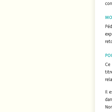
con
MO
Péd
exp
ret
PO
Ce 
tit
rel
Il 
dan
Non