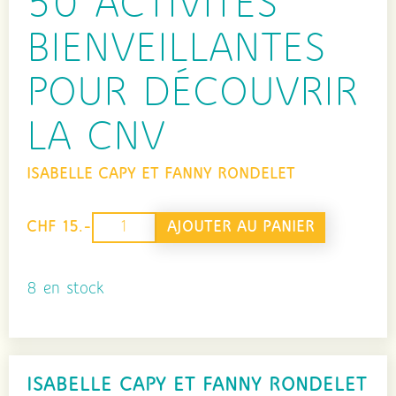
50 ACTIVITÉS
BIENVEILLANTES
POUR DÉCOUVRIR
LA CNV
ISABELLE CAPY ET FANNY RONDELET
quantité
AJOUTER AU PANIER
CHF 15.-
de
50
8 en stock
activités
bienveillantes
pour
ISABELLE CAPY ET FANNY RONDELET
découvrir