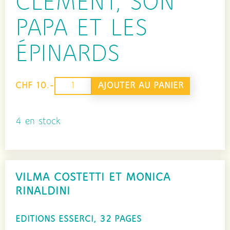
CLÉMENT, SON
PAPA ET LES
ÉPINARDS
quantité
AJOUTER AU PANIER
CHF 10.-
de
Clément,
4 en stock
son
papa
et
VILMA COSTETTI ET MONICA
les
RINALDINI
épinards
EDITIONS ESSERCI, 32 PAGES