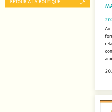
RETOUR À LA BOUTIQUE
MA
20
Au 
for
rel
con
amo
20