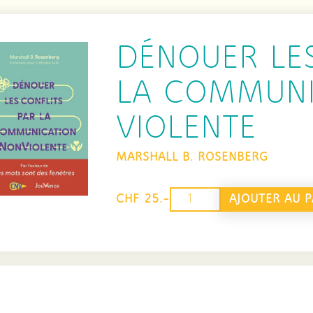
DÉNOUER LES
LA COMMUNI
VIOLENTE
MARSHALL B. ROSENBERG
quantité
AJOUTER AU P
CHF 25.-
de
Dénouer
les
conflits
par