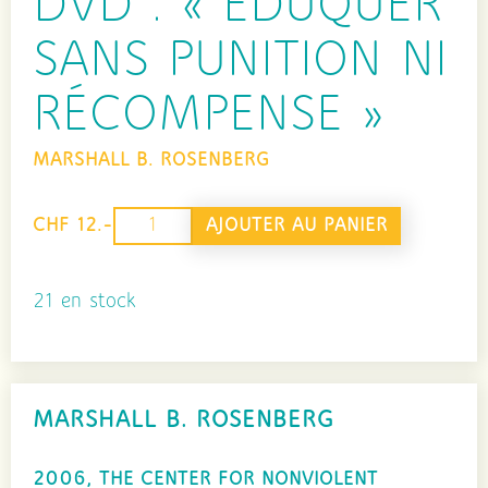
DVD : « ÉDUQUER
SANS PUNITION NI
RÉCOMPENSE »
MARSHALL B. ROSENBERG
quantité
AJOUTER AU PANIER
CHF 12.-
de
DVD
21 en stock
:
"éduquer
sans
MARSHALL B. ROSENBERG
punition
ni
2006, THE CENTER FOR NONVIOLENT
récompense"