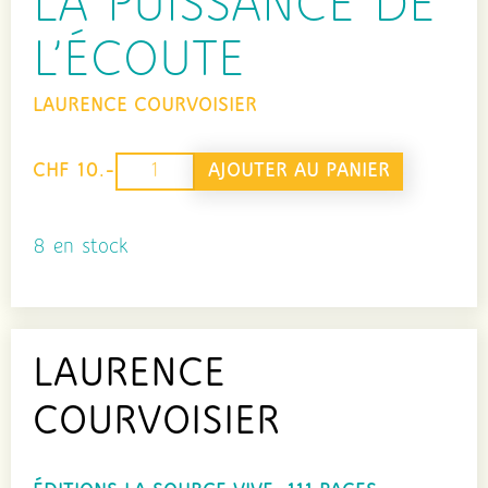
LA PUISSANCE DE
L’ÉCOUTE
LAURENCE COURVOISIER
quantité
AJOUTER AU PANIER
CHF 10.-
de
La
8 en stock
puissance
de
l'écoute
LAURENCE
COURVOISIER