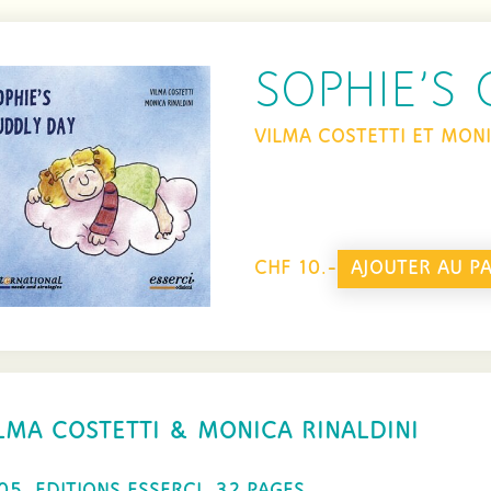
SOPHIE’S
VILMA COSTETTI ET MONI
quantité
AJOUTER AU PA
CHF 10.-
de
sophie's
cuddly
day
LMA COSTETTI & MONICA RINALDINI