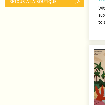
20
RETOUR À LA BOUTIQUE
Wit
sup
to s