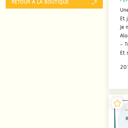
PÈ
RETOUR À LA BOUTIQUE
Une
Et 
Je 
Alo
– T
Et 
20