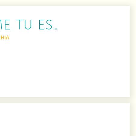
E TU ES…
CHIA