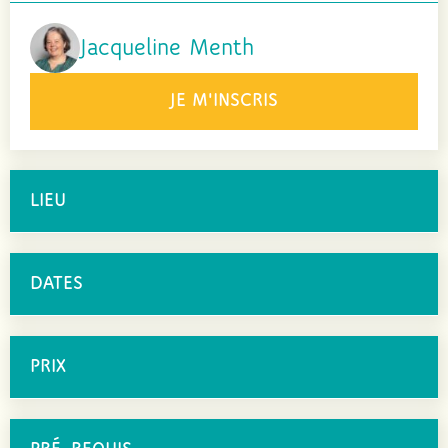
Jacqueline Menth
JE M'INSCRIS
LIEU
DATES
PRIX