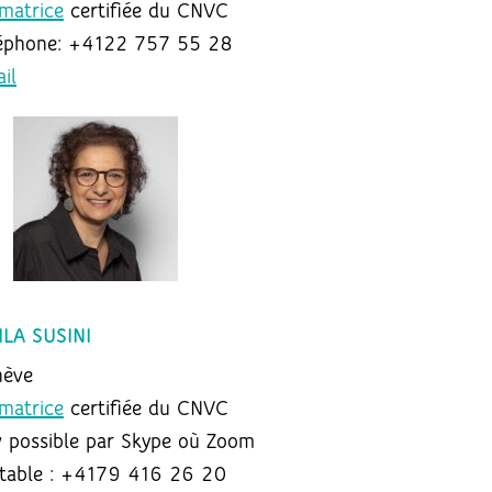
matrice
certifiée du CNVC
éphone: +4122 757 55 28
il
ILA SUSINI
nève
matrice
certifiée du CNVC
 possible par Skype où Zoom
table : +4179 416 26 20