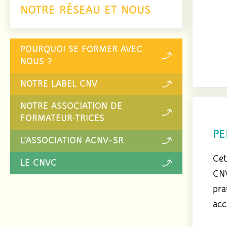
NOTRE RÉSEAU ET NOUS
POURQUOI SE FORMER AVEC
NOUS ?
NOTRE LABEL CNV
NOTRE ASSOCIATION DE
FORMATEUR·TRICES
PE
L’ASSOCIATION ACNV-SR
Cet
LE CNVC
CNV
pra
acc