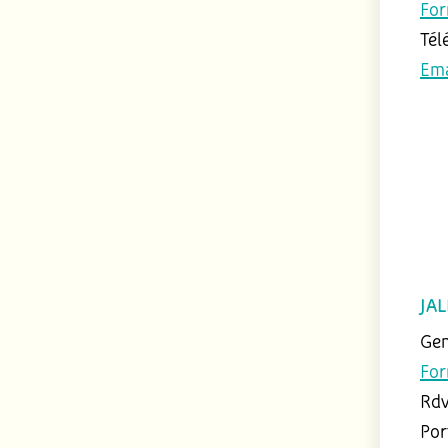
For
Tél
Ema
JAL
Ge
For
Rdv
Por