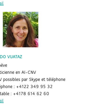
il
DO VUATAZ
nève
ticienne en AI-CNV
 possibles par Skype et téléphone
éphone : +4122 349 95 32
table : +4178 614 62 60
il