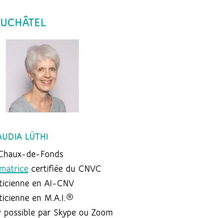
UCHÂTEL
AUDIA LÜTHI
Chaux-de-Fonds
matrice
certifiée du CNVC
ticienne en AI-CNV
ticienne en M.A.I.®
 possible par Skype ou Zoom