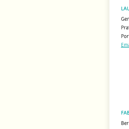
LA
Gen
Pra
Por
Ema
FA
Ber