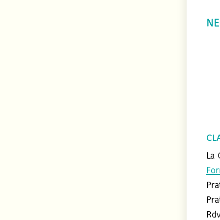
NE
CL
La 
For
Pra
Pra
Rdv