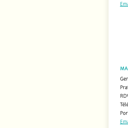
Ema
MA
Ge
Pra
RDV
Tél
Por
Ema