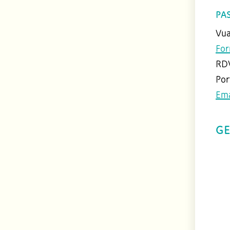
PA
Vua
For
RDV
Por
Ema
GE