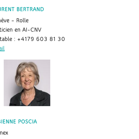
URENT BERTRAND
ève – Rolle
ticien en AI-CNV
table : +4179 603 81 30
il
BIENNE POSCIA
nex