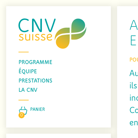
E
PO
PROGRAMME
ÉQUIPE
Au
PRESTATIONS
il
LA CNV
in
Co
PANIER
0
en